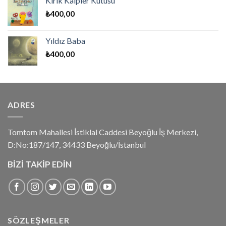
Kırık Kalpler Kutusu
₺
400,00
Yıldız Baba
₺
400,00
ADRES
Tomtom Mahallesi İstiklal Caddesi Beyoğlu İş Merkezi,
D:No:187/147, 34433 Beyoğlu/İstanbul
BİZİ TAKİP EDİN
SÖZLEŞMELER