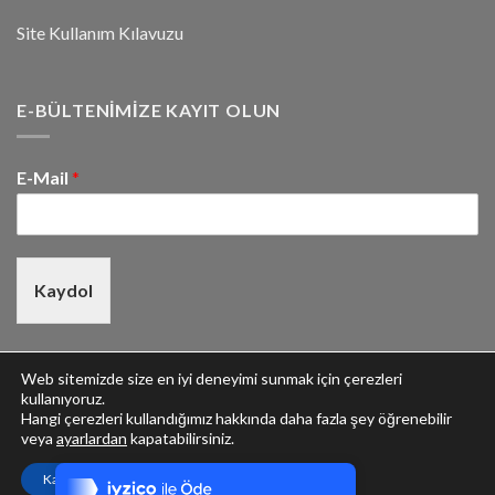
Site Kullanım Kılavuzu
E-BÜLTENIMIZE KAYIT OLUN
E-Mail
*
Kaydol
Web sitemizde size en iyi deneyimi sunmak için çerezleri
kullanıyoruz.
Hangi çerezleri kullandığımız hakkında daha fazla şey öğrenebilir
Tek Tıkla Ödeme Kolaylığı
veya
ayarlardan
kapatabilirsiniz.
Gaga Yayıncılık Limited Şirketi ©
7/24 Canlı Destek
Kabul et
Her Hakkı Saklıdır.