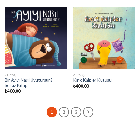
2+ YAŞ
2+ YAŞ
Bir Ayıyı Nasıl Uyutursun? –
Kırık Kalpler Kutusu
Sessiz Kitap
₺
400,00
₺
400,00
1
2
3