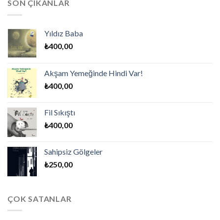
SON ÇIKANLAR
Yıldız Baba
₺
400,00
Akşam Yemeğinde Hindi Var!
₺
400,00
Fil Sıkıştı
₺
400,00
Sahipsiz Gölgeler
₺
250,00
ÇOK SATANLAR