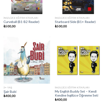
İNGILIZCE EĞITIM KITAPLARI
İNGILIZCE EĞITIM KITAPLARI
Curveball (B1-B2 Reader)
Starboard Side (B1+ Reader)
₺
500,00
₺
500,00
3+ YAŞ
İNGILIZCE EĞITIM KITAPLARI
My English Buddy Set – Kendi
Şair Bubi
Kendine İngilizce Öğrenme Seti
₺
400,00
₺
400,00