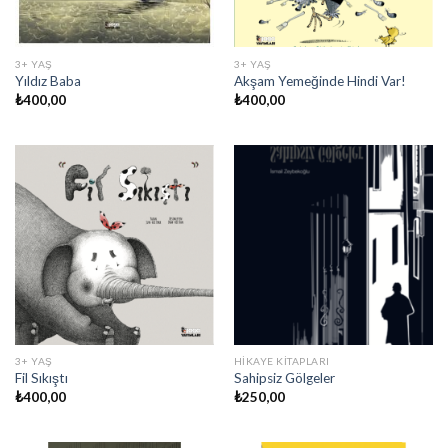
3+ YAŞ
3+ YAŞ
Yıldız Baba
Akşam Yemeğinde Hindi Var!
₺
400,00
₺
400,00
3+ YAŞ
HIKAYE KITAPLARI
Fil Sıkıştı
Sahipsiz Gölgeler
₺
400,00
₺
250,00